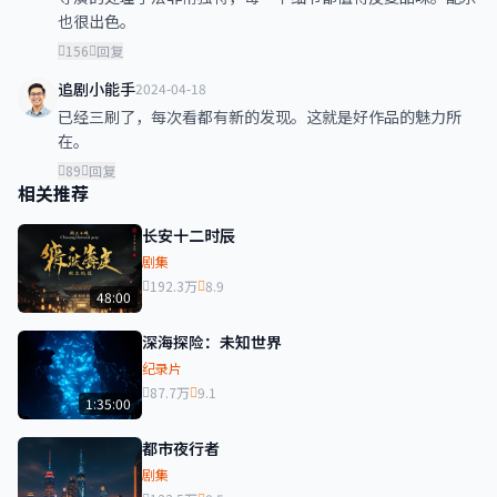
也很出色。
156
回复
追剧小能手
2024-04-18
已经三刷了，每次看都有新的发现。这就是好作品的魅力所
在。
89
回复
相关推荐
长安十二时辰
剧集
192.3万
8.9
48:00
深海探险：未知世界
纪录片
87.7万
9.1
1:35:00
都市夜行者
剧集