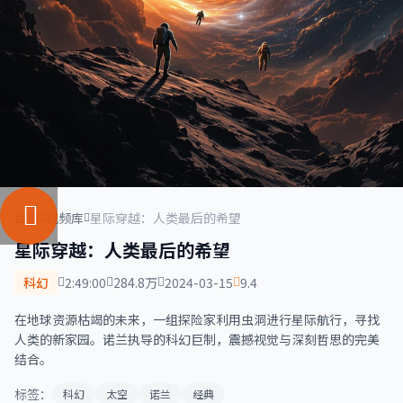
首页
视频库
星际穿越：人类最后的希望
星际穿越：人类最后的希望
科幻
2:49:00
284.8万
2024-03-15
9.4
在地球资源枯竭的未来，一组探险家利用虫洞进行星际航行，寻找
人类的新家园。诺兰执导的科幻巨制，震撼视觉与深刻哲思的完美
结合。
标签：
科幻
太空
诺兰
经典