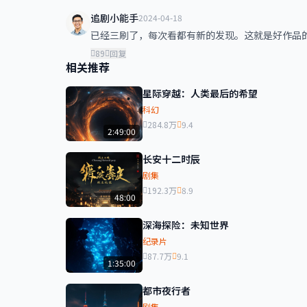
追剧小能手
2024-04-18
已经三刷了，每次看都有新的发现。这就是好作品
89
回复
相关推荐
星际穿越：人类最后的希望
科幻
284.8万
9.4
2:49:00
长安十二时辰
剧集
192.3万
8.9
48:00
深海探险：未知世界
纪录片
87.7万
9.1
1:35:00
都市夜行者
剧集