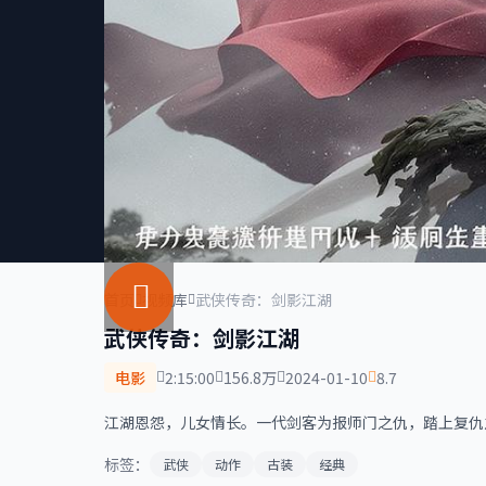
首页
视频库
武侠传奇：剑影江湖
武侠传奇：剑影江湖
电影
2:15:00
156.8万
2024-01-10
8.7
江湖恩怨，儿女情长。一代剑客为报师门之仇，踏上复仇
标签：
武侠
动作
古装
经典