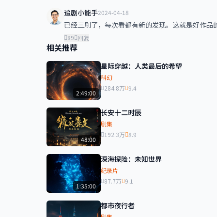
追剧小能手
2024-04-18
已经三刷了，每次看都有新的发现。这就是好作品
89
回复
相关推荐
星际穿越：人类最后的希望
科幻
284.8万
9.4
2:49:00
长安十二时辰
剧集
192.3万
8.9
48:00
深海探险：未知世界
纪录片
87.7万
9.1
1:35:00
都市夜行者
剧集