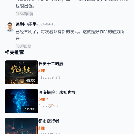
也很出色。
156
回复
追剧小能手
2024-04-18
已经三刷了，每次看都有新的发现。这就是好作品的魅力所
在。
89
回复
相关推荐
长安十二时辰
剧集
192.3万
8.9
48:00
深海探险：未知世界
纪录片
87.7万
9.1
1:35:00
都市夜行者
剧集