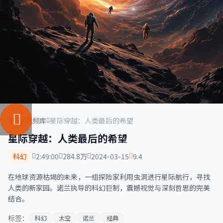
首页
视频库
星际穿越：人类最后的希望
星际穿越：人类最后的希望
科幻
2:49:00
284.8万
2024-03-15
9.4
在地球资源枯竭的未来，一组探险家利用虫洞进行星际航行，寻找
人类的新家园。诺兰执导的科幻巨制，震撼视觉与深刻哲思的完美
结合。
标签：
科幻
太空
诺兰
经典