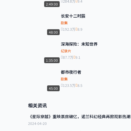
284.8万
9.4
2:49:00
长安十二时辰
剧集
192.3万
8.9
48:00
深海探险：未知世界
纪录片
87.7万
9.1
1:35:00
都市夜行者
剧集
123.5万
8.5
45:00
相关资讯
《星际穿越》重映票房破亿，诺兰科幻经典再掀观影热潮
2024-04-20